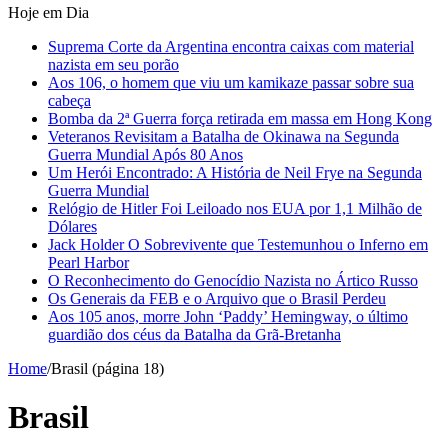
Hoje em Dia
Suprema Corte da Argentina encontra caixas com material
nazista em seu porão
Aos 106, o homem que viu um kamikaze passar sobre sua
cabeça
Bomba da 2ª Guerra força retirada em massa em Hong Kong
Veteranos Revisitam a Batalha de Okinawa na Segunda
Guerra Mundial Após 80 Anos
Um Herói Encontrado: A História de Neil Frye na Segunda
Guerra Mundial
Relógio de Hitler Foi Leiloado nos EUA por 1,1 Milhão de
Dólares
Jack Holder O Sobrevivente que Testemunhou o Inferno em
Pearl Harbor
O Reconhecimento do Genocídio Nazista no Ártico Russo
Os Generais da FEB e o Arquivo que o Brasil Perdeu
Aos 105 anos, morre John ‘Paddy’ Hemingway, o último
guardião dos céus da Batalha da Grã-Bretanha
Home
/
Brasil (página 18)
Brasil