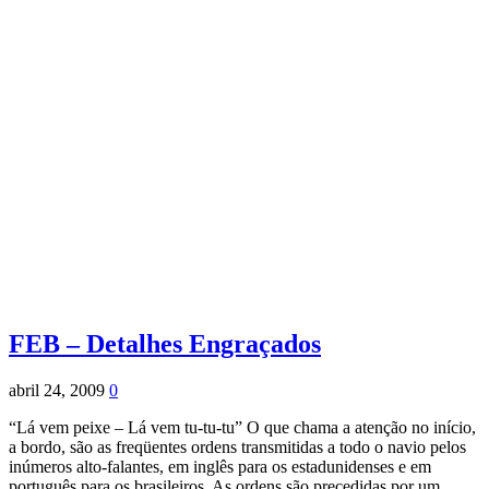
FEB – Detalhes Engraçados
abril 24, 2009
0
“Lá vem peixe – Lá vem tu-tu-tu” O que chama a atenção no início,
a bordo, são as freqüentes ordens transmitidas a todo o navio pelos
inúmeros alto-falantes, em inglês para os estadunidenses e em
português para os brasileiros. As ordens são precedidas por um