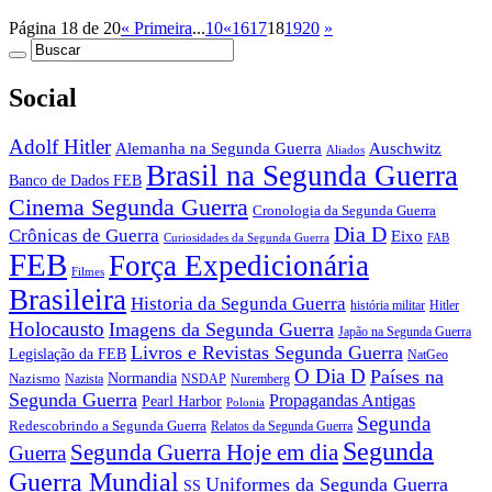
Página 18 de 20
« Primeira
...
10
«
16
17
18
19
20
»
Social
Adolf Hitler
Auschwitz
Alemanha na Segunda Guerra
Aliados
Brasil na Segunda Guerra
Banco de Dados FEB
Cinema Segunda Guerra
Cronologia da Segunda Guerra
Dia D
Crônicas de Guerra
Eixo
Curiosidades da Segunda Guerra
FAB
FEB
Força Expedicionária
Filmes
Brasileira
Historia da Segunda Guerra
história militar
Hitler
Holocausto
Imagens da Segunda Guerra
Japão na Segunda Guerra
Livros e Revistas Segunda Guerra
Legislação da FEB
NatGeo
O Dia D
Países na
Normandia
Nazismo
Nazista
NSDAP
Nuremberg
Segunda Guerra
Propagandas Antigas
Pearl Harbor
Polonia
Segunda
Redescobrindo a Segunda Guerra
Relatos da Segunda Guerra
Segunda
Segunda Guerra Hoje em dia
Guerra
Guerra Mundial
Uniformes da Segunda Guerra
SS